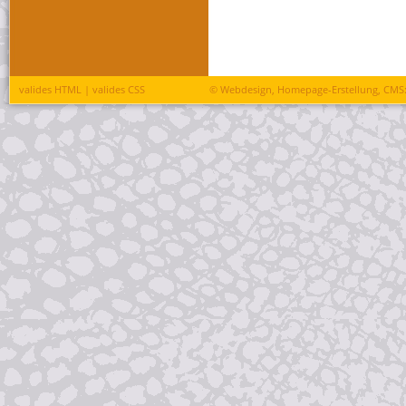
valides HTML
|
valides CSS
©
Webdesign, Homepage-Erstellung, CMS: 