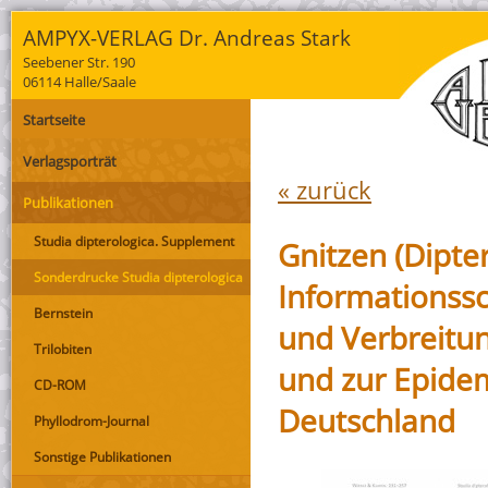
AMPYX-VERLAG Dr. Andreas Stark
Seebener Str. 190
06114 Halle/Saale
Startseite
Verlagsporträt
« zurück
Publikationen
Studia dipterologica. Supplement
Gnitzen (Dipte
Sonderdrucke Studia dipterologica
Informationssc
Bernstein
und Verbreitu
Trilobiten
und zur Epidem
CD-ROM
Deutschland
Phyllodrom-Journal
Sonstige Publikationen