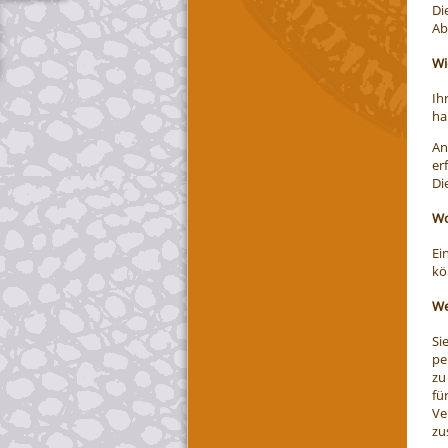
Di
Ab
Wi
Ih
ha
An
er
Di
Wo
Ei
kö
We
Si
pe
zu
fü
Ve
zu