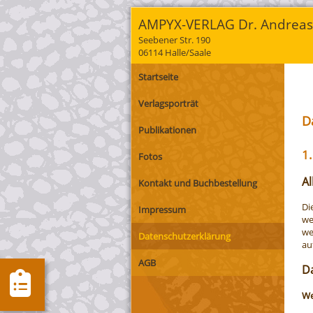
AMPYX-VERLAG Dr. Andreas
Seebener Str. 190
06114 Halle/Saale
Startseite
Verlagsporträt
D
Publikationen
1.
Fotos
A
Kontakt und Buchbestellung
Di
Impressum
we
we
Datenschutzerklärung
au
AGB
D
We