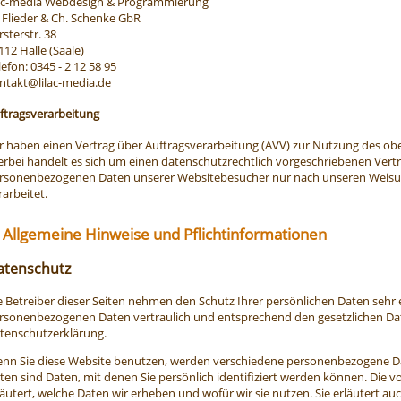
lac-media Webdesign & Programmierung
 Flieder & Ch. Schenke GbR
rsterstr. 38
112 Halle (Saale)
lefon: 0345 - 2 12 58 95
ntakt@lilac-media.de
ftragsverarbeitung
r haben einen Vertrag über Auftragsverarbeitung (AVV) zur Nutzung des ob
erbei handelt es sich um einen datenschutzrechtlich vorgeschriebenen Vertra
rsonenbezogenen Daten unserer Websitebesucher nur nach unseren Weisu
rarbeitet.
 Allgemeine Hinweise und Pflicht­informationen
atenschutz
e Betreiber dieser Seiten nehmen den Schutz Ihrer persönlichen Daten sehr 
rsonenbezogenen Daten vertraulich und entsprechend den gesetzlichen Dat
tenschutzerklärung.
nn Sie diese Website benutzen, werden verschiedene personenbezogene 
ten sind Daten, mit denen Sie persönlich identifiziert werden können. Die 
läutert, welche Daten wir erheben und wofür wir sie nutzen. Sie erläutert a