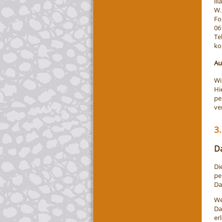
li
W.
Fo
06
Te
ko
Au
Wi
Hi
pe
ve
3.
D
Di
pe
Da
We
Da
er