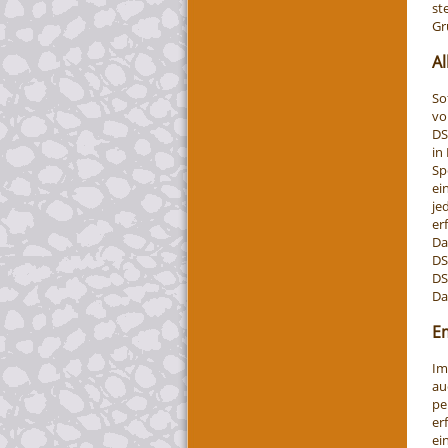
st
Gr
A
So
vo
DS
in
Sp
ei
je
er
Da
DS
DS
Da
E
Im
au
pe
er
ei