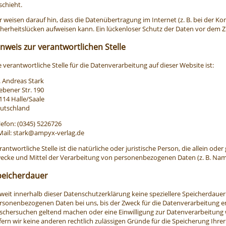
schieht.
r weisen darauf hin, dass die Datenübertragung im Internet (z. B. bei der K
cherheitslücken aufweisen kann. Ein lückenloser Schutz der Daten vor dem Zug
nweis zur verantwortlichen Stelle
e verantwortliche Stelle für die Datenverarbeitung auf dieser Website ist:
. Andreas Stark
ebener Str. 190
114 Halle/Saale
utschland
lefon: (0345) 5226726
Mail: stark@ampyx-verlag.de
rantwortliche Stelle ist die natürliche oder juristische Person, die allein o
ecke und Mittel der Verarbeitung von personenbezogenen Daten (z. B. Namen
peicherdauer
weit innerhalb dieser Datenschutzerklärung keine speziellere Speicherdauer
rsonenbezogenen Daten bei uns, bis der Zweck für die Datenverarbeitung ent
schersuchen geltend machen oder eine Einwilligung zur Datenverarbeitung 
fern wir keine anderen rechtlich zulässigen Gründe für die Speicherung Ihr