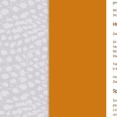
ge
Wi
Si
Hi
Di
Dr
Se
06
De
Te
E-
Ve
Zw
S
So
pe
Lö
so