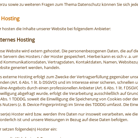
erzu sowie zu weiteren Fragen zum Thema Datenschutz können Sie sich jede
 Hosting
r hosten die Inhalte unserer Website bei folgendem Anbieter:
xternes Hosting
ese Website wird extern gehostet. Die personenbezogenen Daten, die auf di
n Servern des Hosters / der Hoster gespeichert. Hierbei kann es sich v. a. 
d Kommunikationsdaten, Vertragsdaten, Kontaktdaten, Namen, Websitezugri
bsite generiert werden, handeln.
s externe Hosting erfolgt zum Zwecke der Vertragserfüllung gegenüber un
nden (Art. 6 Abs. 1 lit. b DSGVO) und im Interesse einer sicheren, schnellen 
line-Angebots durch einen professionellen Anbieter (Art. 6 Abs. 1 lit. f DSG
nwilligung abgefragt wurde, erfolgt die Verarbeitung ausschließlich auf Grund
 Abs. 1 TDDDG, soweit die Einwilligung die Speicherung von Cookies oder de
s Nutzers (z. B. Device-Fingerprinting) im Sinne des TDDDG umfasst. Die Einwil
ser(e) Hoster wird bzw. werden Ihre Daten nur insoweit verarbeiten, wie dies
forderlich ist und unsere Weisungen in Bezug auf diese Daten befolgen.
r setzen folgende(n) Hoster ein: