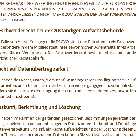
ECKE DERARTIGER WERBUNG EINZULEGEN; DIES GILT AUCH FÜR DAS PROF
REKTWERBUNG IN VERBINDUNG STEHT. WENN SIE WIDERSPRECHEN, WE
TEN ANSCHLIESSEND NICHT MEHR ZUM ZWECKE DER DIREKTWERBUNG V
 ABS. 2 DSGVO).
schwerde­recht bei der zuständigen Aufsichts­behörde
 Falle von Verstößen gegen die DSGVO steht den Betroffenen ein Beschwerd
sbesondere in dem Mitgliedstaat ihres gewöhnlichen Aufenthalts, ihres Arbei
tmaßlichen Verstoßes zu. Das Beschwerderecht besteht unbeschadet anderw
richtlicher Rechtsbehelfe.
cht auf Daten­übertrag­barkeit
e haben das Recht, Daten, die wir auf Grundlage Ihrer Einwilligung oder in Er
rarbeiten, an sich oder an einen Dritten in einem gängigen, maschinenlesb
fern Sie die direkte Übertragung der Daten an einen anderen Verantwortliche
chnisch machbar ist.
uskunft, Berichtigung und Löschung
e haben im Rahmen der geltenden gesetzlichen Bestimmungen jederzeit das 
re gespeicherten personenbezogenen Daten, deren Herkunft und Empfänge
tenverarbeitung und ggf. ein Recht auf Berichtigung oder Löschung dieser 
m Thema personenbezogene Daten können Sie sich jederzeit an uns wende