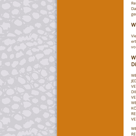
Re
Da
ge
Wi
Vi
er
vo
W
D
WE
JE
VE
DI
VE
WE
KÖ
RE
VE
WE
RE