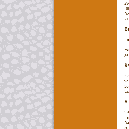
ZW
DI
DA
21
Be
Im
in
mu
ge
Re
Si
ve
So
te
A
Si
Ih
Da
zu