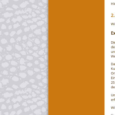
Hi
2.
Wi
E
Di
de
un
We
Da
Ku
On
Ei
25
de
Un
er
Wi