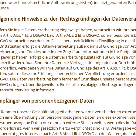
euer- oder handelsrechtliche Aufbewahrungsfristen); im letztgenannten Fall e
ünde.
llgemeine Hinweise zu den Rechtsgrundlagen der Datenvera
fern Sie in die Datenverarbeitung eingewilligt haben, verarbeiten wir Ihre
n Art. 6 Abs. 1 lit. a DSGVO bzw. Art. 9 Abs. 2 lit. a DSGVO, sofern besondere
GVO verarbeitet werden. Im Falle einer ausdrücklichen Einwilligung in di
 Drittstaaten erfolgt die Datenverarbeitung außerdem auf Grundlage von Art. 4
eicherung von Cookies oder in den Zugriff auf Informationen in Ihr Endgerät (
ngewilligt haben, erfolgt die Datenverarbeitung zusätzlich auf Grundlage von 
derzeit widerrufbar. Sind Ihre Daten zur Vertragserfüllung oder zur Durch
forderlich, verarbeiten wir Ihre Daten auf Grundlage des Art. 6 Abs. 1 lit. b 
ten, sofern diese zur Erfüllung einer rechtlichen Verpflichtung erforderlich sin
GVO. Die Datenverarbeitung kann ferner auf Grundlage unseres berechtigten In
GVO erfolgen. Über die jeweils im Einzelfall einschlägigen Rechtsgrundlagen
tenschutzerklärung informiert.
mpfänger von personenbezogenen Daten
 Rahmen unserer Geschäftstätigkeit arbeiten wir mit verschiedenen externen
ch eine Übermittlung von personenbezogenen Daten an diese externen Stell
rsonenbezogene Daten nur dann an externe Stellen weiter, wenn dies im Ra
forderlich ist, wenn wir gesetzlich hierzu verpflichtet sind (z. B. Weitergab
n berechtigtes Interesse nach Art. 6 Abs. 1 lit. f DSGVO an der Weitergabe h