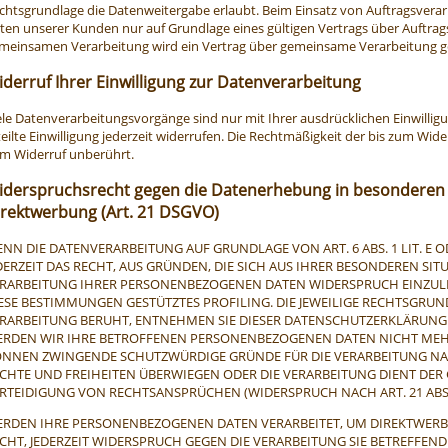
chtsgrundlage die Datenweitergabe erlaubt. Beim Einsatz von Auftragsver
ten unserer Kunden nur auf Grundlage eines gültigen Vertrags über Auftrags
meinsamen Verarbeitung wird ein Vertrag über gemeinsame Verarbeitung g
derruf Ihrer Einwilligung zur Datenverarbeitung
ele Datenverarbeitungsvorgänge sind nur mit Ihrer ausdrücklichen Einwilligu
teilte Einwilligung jederzeit widerrufen. Die Rechtmäßigkeit der bis zum Wid
m Widerruf unberührt.
iderspruchsrecht gegen die Datenerhebung in besonderen 
irektwerbung (Art. 21 DSGVO)
NN DIE DATENVERARBEITUNG AUF GRUNDLAGE VON ART. 6 ABS. 1 LIT. E O
DERZEIT DAS RECHT, AUS GRÜNDEN, DIE SICH AUS IHRER BESONDEREN SIT
RARBEITUNG IHRER PERSONENBEZOGENEN DATEN WIDERSPRUCH EINZULEGE
ESE BESTIMMUNGEN GESTÜTZTES PROFILING. DIE JEWEILIGE RECHTSGRUN
RARBEITUNG BERUHT, ENTNEHMEN SIE DIESER DATENSCHUTZERKLÄRUNG.
RDEN WIR IHRE BETROFFENEN PERSONENBEZOGENEN DATEN NICHT MEHR 
NNEN ZWINGENDE SCHUTZWÜRDIGE GRÜNDE FÜR DIE VERARBEITUNG NACH
CHTE UND FREIHEITEN ÜBERWIEGEN ODER DIE VERARBEITUNG DIENT D
RTEIDIGUNG VON RECHTSANSPRÜCHEN (WIDERSPRUCH NACH ART. 21 ABS.
RDEN IHRE PERSONENBEZOGENEN DATEN VERARBEITET, UM DIREKTWERBU
CHT, JEDERZEIT WIDERSPRUCH GEGEN DIE VERARBEITUNG SIE BETREFFE