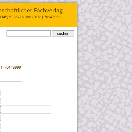
schaftlicher Fachverlag
(0345) 5226726 und (0151) 70143999
51) 70143999