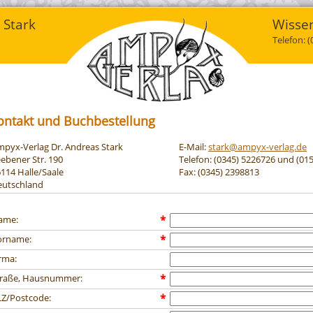
 Stark
Wissen
Telefon: 
ontakt und Buchbestellung
pyx-Verlag Dr. Andreas Stark
E-Mail:
stark@ampyx-verlag.de
ebener Str. 190
Telefon: (0345) 5226726 und (01
114 Halle/Saale
Fax: (0345) 2398813
eutschland
ame
:
*
orname
:
*
rma:
traße, Hausnummer
:
*
LZ/Postcode
:
*