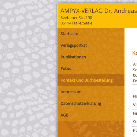
AMPYX-VERLAG Dr. Andreas
Seebener Str. 190
06114 Halle/Saale
Startseite
Verlagsporträt
K
Publikationen
Am
Fotos
Se
06
Kontakt und Buchbestellung
D
Impressum
N
Datenschutzerklärung
V
Fi
AGB
S
P