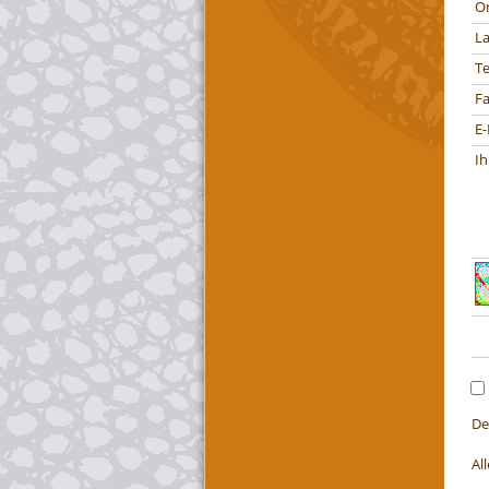
O
L
T
Fa
E-
Ih
De
Al